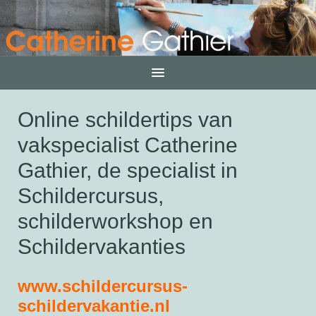
Home
Online schildertips van
vakspecialist Catherine
Over mij
Gathier, de specialist in
Schildercursus
Schildercursus,
schilderworkshop en
Schilderworkshop
Schildervakanties
Schildervakantie
www.schildercursus-
schildervakantie.nl
Contact