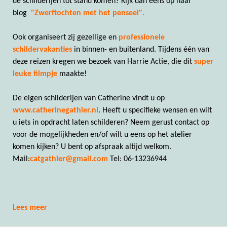
de schilderijen tot stand komen? Kijk dan eens op haar
blog
"Zwerftochten met het penseel".
Ook organiseert zij gezellige en
professionele
schildervakanties
in binnen- en buitenland. Tijdens één van
deze reizen kregen we bezoek van Harrie Actie, die dit
super
leuke filmpje
maakte!
De eigen schilderijen van Catherine vindt u op
www.catherinegathier.nl
. Heeft u specifieke wensen en wilt
u iets in opdracht laten schilderen? Neem gerust contact op
voor de mogelijkheden en/of wilt u eens op het atelier
komen kijken? U bent op afspraak altijd welkom.
Mail:
catgathier@gmail.com
Tel: 06-13236944
Lees meer